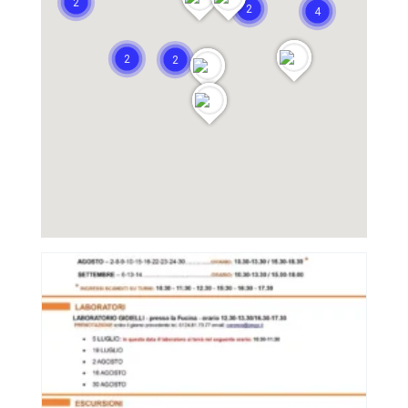
2
2
4
2
2