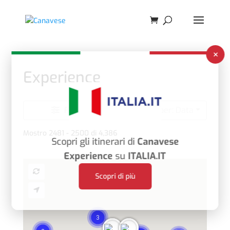
×
Experience
Filtra
Ordino per: Data
Mostro 2481 - 2500 di 4,386
Scopri gli itinerari di
Canavese
Experience
su
ITALIA.IT
Scopri di più
3