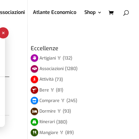
ssociazioni
Atlante Economico
Shop
×
Eccellenze
Artigiani 🏅
(132)
Associazioni
(1280)
Attività
(73)
Bere 🏅
(81)
Comprare 🏅
(245)
Dormire 🏅
(93)
Itinerari
(380)
Mangiare 🏅
(89)