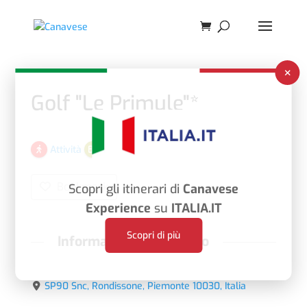
×
Golf "Le Primule"*
Attività
Golf
Varie
Bookmark
Scopri gli itinerari di
Canavese
Experience
su
ITALIA.IT
Scopri di più
Informazioni di contatto
SP90 Snc, Rondissone, Piemonte 10030, Italia