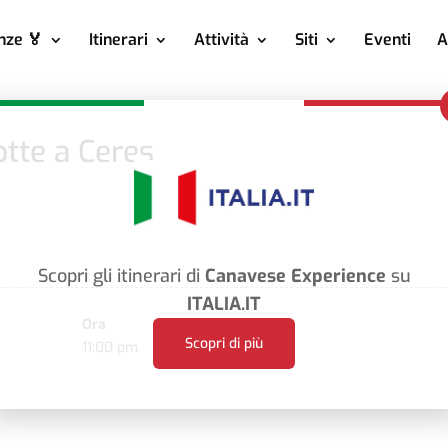
nze 🏅
Itinerari
Attività
Siti
Eventi
A
tte a Ceres
Scopri gli itinerari di
Canavese Experience
su
ITALIA.IT
Ora
Scopri di più
11:00 pm