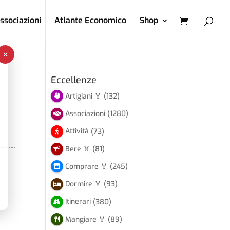
ssociazioni
Atlante Economico
Shop
×
Eccellenze
Artigiani 🏅
(132)
Associazioni
(1280)
Attività
(73)
Bere 🏅
(81)
Comprare 🏅
(245)
Dormire 🏅
(93)
Itinerari
(380)
Mangiare 🏅
(89)