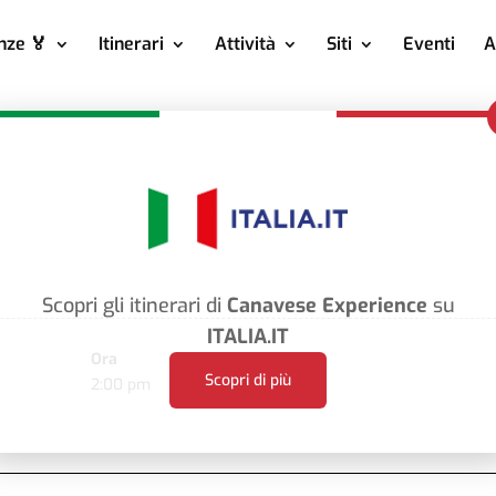
nze 🏅
Itinerari
Attività
Siti
Eventi
A
Scopri gli itinerari di
Canavese Experience
su
ITALIA.IT
Ora
Scopri di più
2:00 pm