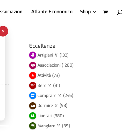
ssociazioni
Atlante Economico
Shop
×
Eccellenze
Artigiani 🏅
(132)
Associazioni
(1280)
Attività
(73)
Bere 🏅
(81)
Comprare 🏅
(245)
Dormire 🏅
(93)
Itinerari
(380)
Mangiare 🏅
(89)