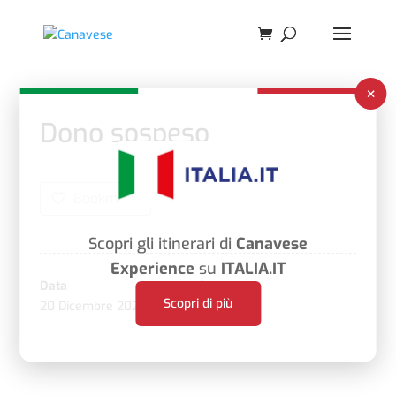
×
Dono sospeso
Bookmark
Scopri gli itinerari di
Canavese
Experience
su
ITALIA.IT
Data
Ora
Scopri di più
20 Dicembre 2025
4:00 pm