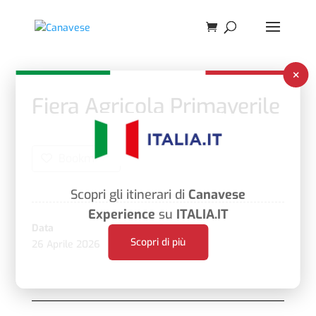
×
Fiera Agricola Primaverile
Bookmark
Scopri gli itinerari di
Canavese
Experience
su
ITALIA.IT
Data
Ora
Scopri di più
26 Aprile 2026
10:30 am