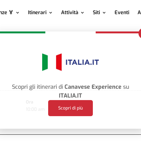
nze 🏅
Itinerari
Attività
Siti
Eventi
A
Scopri gli itinerari di
Canavese Experience
su
ITALIA.IT
Ora
Scopri di più
10:00 am