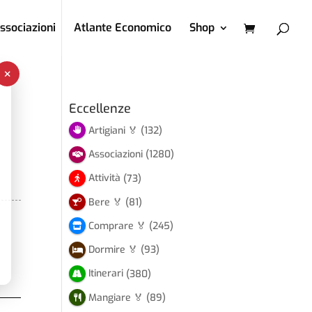
ssociazioni
Atlante Economico
Shop
×
Eccellenze
Artigiani 🏅
(132)
Associazioni
(1280)
Attività
(73)
Bere 🏅
(81)
Comprare 🏅
(245)
Dormire 🏅
(93)
Itinerari
(380)
Mangiare 🏅
(89)