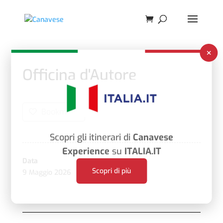
×
Officina d'Autore
Bookmark
Scopri gli itinerari di
Canavese
Experience
su
ITALIA.IT
Data
Scopri di più
9 Maggio 2026