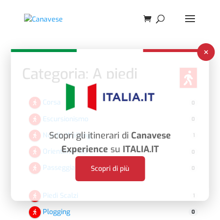
×
Categoria: A piedi
Corsa
0
Escursionismo
0
Scopri gli itinerari di
Canavese
Nordic Walking
1
Experience
su
ITALIA.IT
Orientamento
0
Passeggiata
Scopri di più
0
Piedi Scalzi
1
Plogging
0