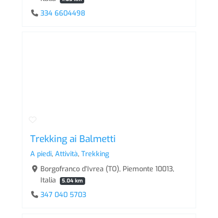
334 6604498
Trekking ai Balmetti
A piedi
,
Attività
,
Trekking
Borgofranco d'Ivrea (TO), Piemonte 10013,
Italia
5.04 km
347 040 5703