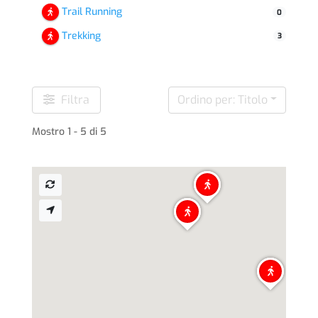
Trail Running
0
Trekking
3
Filtra
Ordino per: Titolo
Mostro 1 - 5 di 5