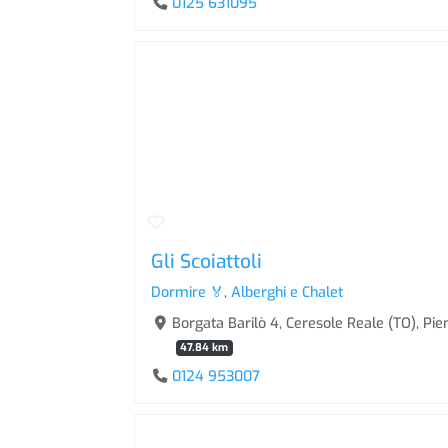
0125 631095
Gli Scoiattoli
Dormire 🏅
,
Alberghi e Chalet
Borgata Barilò 4, Ceresole Reale (TO), Pie
47.84 km
0124 953007