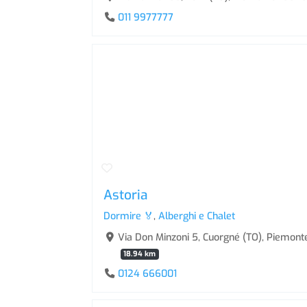
011 9977777
Astoria
Dormire 🏅
,
Alberghi e Chalet
Via Don Minzoni 5, Cuorgné (TO), Piemonte
18.94 km
0124 666001