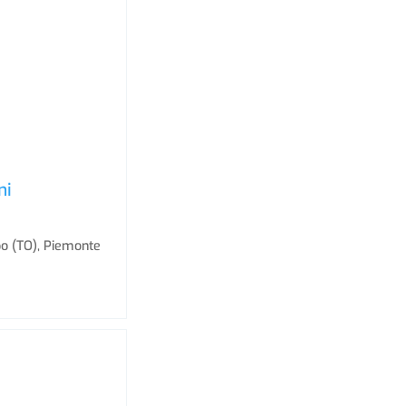
ni
po (TO), Piemonte