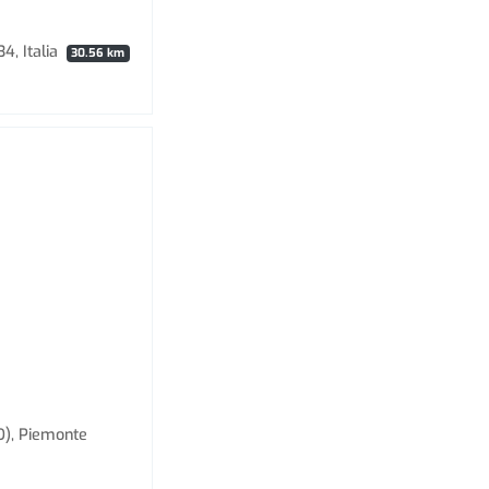
4, Italia
30.56 km
O), Piemonte