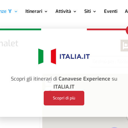
nze 🏅
Itinerari
Attività
Siti
Eventi
A
halet
Ordino per: Titol
Scopri gli itinerari di
Canavese Experience
su
ITALIA.IT
Scopri di più