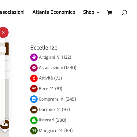
ssociazioni
Atlante Economico
Shop
×
Eccellenze
Artigiani 🏅
(132)
o
Associazioni
(1280)
Attività
(73)
Bere 🏅
(81)
Comprare 🏅
(245)
Dormire 🏅
(93)
Itinerari
(380)
Mangiare 🏅
(89)