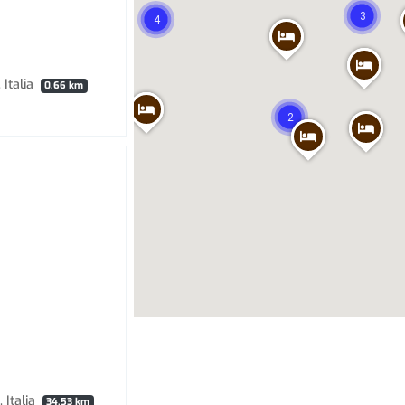
3
4
 Italia
0.66 km
2
 Italia
34.53 km