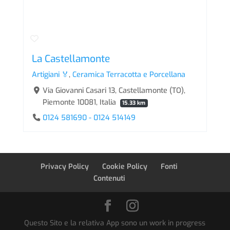
La Castellamonte
Artigiani 🏅
,
Ceramica Terracotta e Porcellana
Via Giovanni Casari 13, Castellamonte (TO),
Piemonte 10081, Italia
15.33 km
0124 581690 - 0124 514149
Privacy Policy
Cookie Policy
Fonti
Contenuti
Questo Sito e la relativa App sono un work in progress