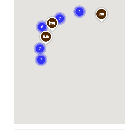
2
2
6
2
2