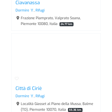
Ciavanassa
Dormire 🏅
,
Rifugi
Frazione Piamprato, Valprato Soana,
Piemonte 10080, Italia
24.77 km
Città di Ciriè
Dormire 🏅
,
Rifugi
Località Giasset al Piano della Mussa, Balme
(TO), Piemonte 10070, Italia
55.36 km