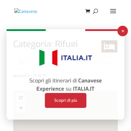
×
Categoria: Rifugi
Filtra
Ordino per: Titolo
Mostro 1 - 17 di 17
Scopri gli itinerari di
Canavese
Experience
su
ITALIA.IT
Scopri di più