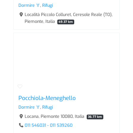
Dormire 🏅
,
Rifugi
Località Piccolo Colluret, Ceresole Reale (TO),
Piemonte, Italia
49.37 km
Pocchiola-Meneghello
Dormire 🏅
,
Rifugi
Locana, Piemonte 10080, Italia
36.77 km
011 546031 - 011 539260