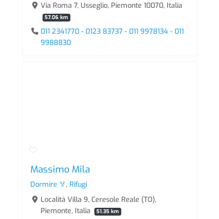
Via Roma 7, Usseglio, Piemonte 10070, Italia
57.06 km
011 2341770 - 0123 83737 - 011 9978134 - 011
9988830
Massimo Mila
Dormire 🏅
,
Rifugi
Località Villa 9, Ceresole Reale (TO),
Piemonte, Italia
51.35 km