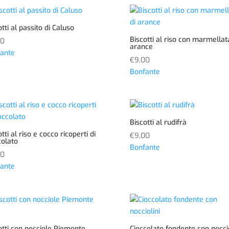
otti al passito di Caluso
Biscotti al riso con marmellat
00
arance
ante
€
9,00
Bonfante
Biscotti al rudifrà
tti al riso e cocco ricoperti di
€
9,00
colato
Bonfante
00
ante
otti con nocciole Piemonte
Cioccolato fondente con noccio