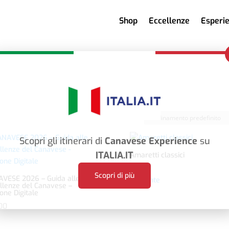
Shop
Eccellenze
Esperi
Scopri gli itinerari di
Canavese Experience
su
ITALIA.IT
Amaretti classici
€
8,50
Scopri di più
VESE 2026 – Guida alle
Bonfante
llenze del Canavese –
ione Digitale
00