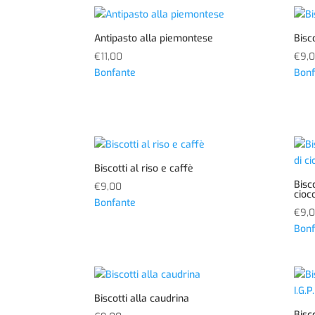
Antipasto alla piemontese
Bisc
€
11,00
€
9,
Bonfante
Bonf
Biscotti al riso e caffè
Bisco
€
9,00
cioc
Bonfante
€
9,
Bonf
Biscotti alla caudrina
Bisc