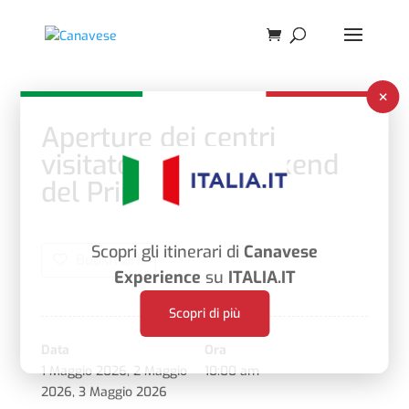
×
Aperture dei centri
visitatori per il weekend
del Primo Maggio
Scopri gli itinerari di
Canavese
Bookmark
Experience
su
ITALIA.IT
Scopri di più
Data
Ora
1 Maggio 2026
,
2 Maggio
10:00 am
2026
,
3 Maggio 2026