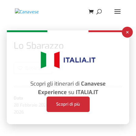
×
Lo Sbarazzo
Bookmark
Scopri gli itinerari di
Canavese
Experience
su
ITALIA.IT
Data
Scopri di più
28 Febbraio 2026
,
1 Marzo
2026