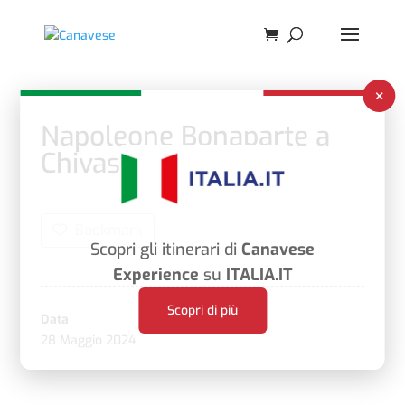
×
Napoleone Bonaparte a
Chivasso
Bookmark
Scopri gli itinerari di
Canavese
Experience
su
ITALIA.IT
Scopri di più
Data
28 Maggio 2024