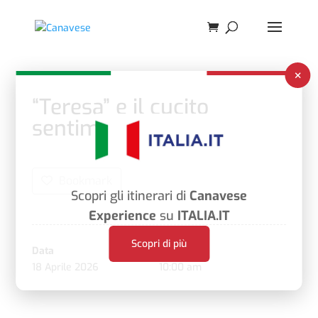
×
“Teresa” e il cucito
sentimentale
Bookmark
Scopri gli itinerari di
Canavese
Experience
su
ITALIA.IT
Scopri di più
Data
Ora
18 Aprile 2026
10:00 am