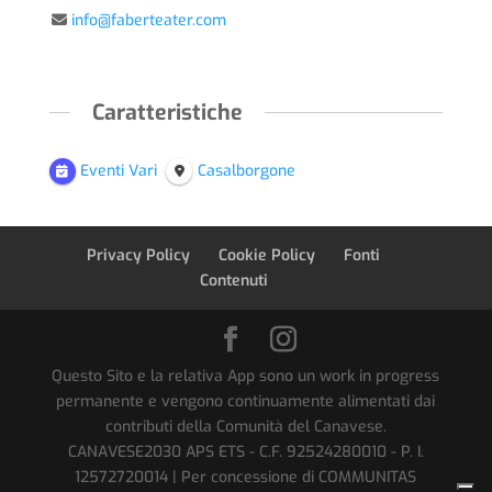
info@faberteater.com
Caratteristiche
Eventi Vari
Casalborgone
Privacy Policy
Cookie Policy
Fonti
Contenuti
Questo Sito e la relativa App sono un work in progress
permanente e vengono continuamente alimentati dai
contributi della Comunità del Canavese.
CANAVESE2030 APS ETS - C.F. 92524280010 - P. I.
12572720014 | Per concessione di COMMUNITAS