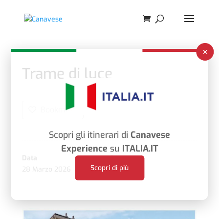
×
Trame di luce
Bookmark
Scopri gli itinerari di
Canavese
Experience
su
ITALIA.IT
Data
Ora
Scopri di più
28 Marzo 2026
4:30 pm